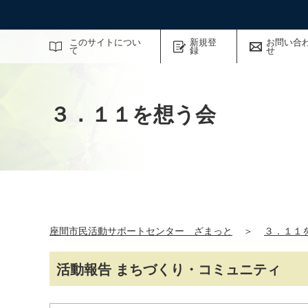
サイト内検索
このサイトについ
新規登
お問い合
て
録
せ
３．１１を想う会
座間市民活動サポートセンター ざまっと
＞
３．１１
活動報告 まちづくり・コミュニティ