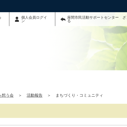
わ
個人会員ログイ
座間市民活動サポートセンター ざ
ン
る
を想う会
＞
活動報告
＞
まちづくり・コミュニティ