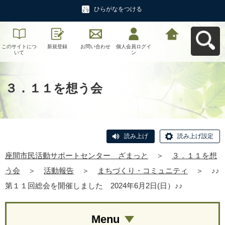
ひらがなをつける
このサイトにつ
新規登録
お問い合わせ
個人会員ログイ
座間市民活動サ
いて
ン
ポートセンタ
ー ざまっとへ
戻る
３．１１を想う会
読み上げ
読み上げ設定
座間市民活動サポートセンター ざまっと
＞
３．１１を想
う会
＞
活動報告
＞
まちづくり・コミュニティ
＞
♪♪
第１１回総会を開催しました 2024年6月2日(日）♪♪
Menu