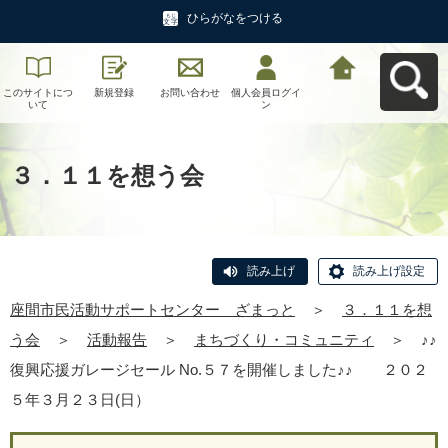
ひらがなをつける
このサイトにつ
新規登録
お問い合わせ
個人会員ログイ
座間市民活動サ
いて
ン
ポートセンタ
ー ざまっとへ
戻る
３．１１を想う会
読み上げ
読み上げ設定
座間市民活動サポートセンター ざまっと
＞
３．１１を想
う会
＞
活動報告
＞
まちづくり・コミュニティ
＞
♪♪
復興応援ガレージセール No.５７を開催しました♪♪ ２０２
５年３月２３日(日）