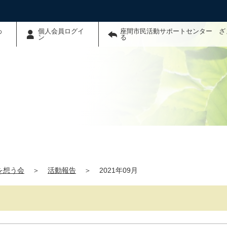
わ
個人会員ログイ
座間市民活動サポートセンター ざ
ン
る
を想う会
＞
活動報告
＞
2021年09月