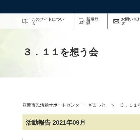
サイト内検索
このサイトについ
新規登
お問い合
て
録
せ
３．１１を想う会
座間市民活動サポートセンター ざまっと
＞
３．１１
活動報告 2021年09月