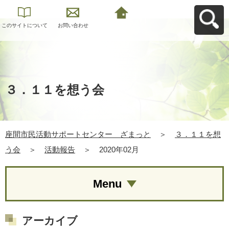
このサイトについて
お問い合わせ
座間市民活動サポー
トセンター ざまっ
とへ戻る
３．１１を想う会
座間市民活動サポートセンター ざまっと
＞
３．１１を想
う会
＞
活動報告
＞
2020年02月
Menu
アーカイブ