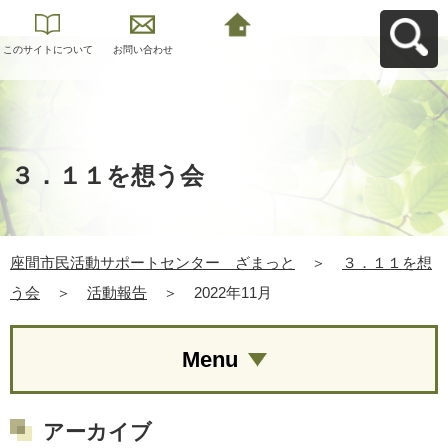
このサイトについて
お問い合わせ
座間市民活動サポー
トセンター ざまっ
とへ戻る
３．１１を想う会
座間市民活動サポートセンター ざまっと
＞
３．１１を想
う会
＞
活動報告
＞
2022年11月
Menu
アーカイブ