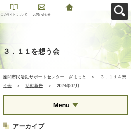
このサイトについて
お問い合わせ
座間市民活動サポー
トセンター ざまっ
とへ戻る
３．１１を想う会
座間市民活動サポートセンター ざまっと
＞
３．１１を想
う会
＞
活動報告
＞
2024年07月
Menu
アーカイブ