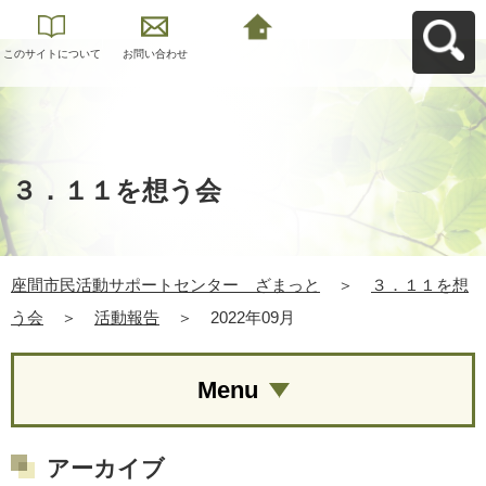
このサイトについて
お問い合わせ
座間市民活動サポー
トセンター ざまっ
とへ戻る
３．１１を想う会
座間市民活動サポートセンター ざまっと
＞
３．１１を想
う会
＞
活動報告
＞
2022年09月
Menu
アーカイブ