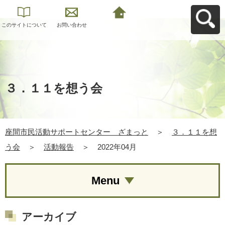
このサイトについて
お問い合わせ
座間市民活動サポー
トセンター ざまっ
とへ戻る
３．１１を想う会
座間市民活動サポートセンター ざまっと
＞
３．１１を想
う会
＞
活動報告
＞
2022年04月
Menu
アーカイブ