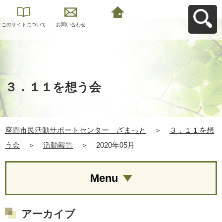
このサイトについて
お問い合わせ
座間市民活動サポー
トセンター ざまっ
とへ戻る
３．１１を想う会
座間市民活動サポートセンター ざまっと
＞
３．１１を想
う会
＞
活動報告
＞
2020年05月
Menu
アーカイブ