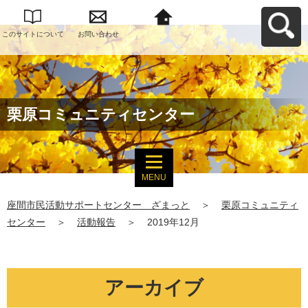
このサイトについて
お問い合わせ
座間市民活動サポー
トセンター ざまっ
とへ戻る
栗原コミュニティセンター
MENU
座間市民活動サポートセンター ざまっと
＞
栗原コミュニティ
センター
＞
活動報告
＞
2019年12月
アーカイブ