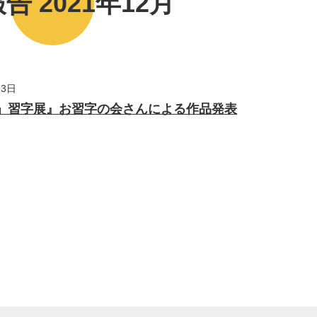
告 2021年12月
23日
干支」習字展』お習字の会さんによる作品発表