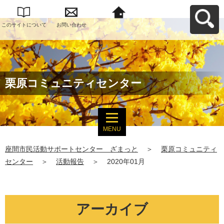
このサイトについて
お問い合わせ
座間市民活動サポー
トセンター ざまっ
とへ戻る
栗原コミュニティセンター
MENU
座間市民活動サポートセンター ざまっと
＞
栗原コミュニティ
センター
＞
活動報告
＞
2020年01月
アーカイブ