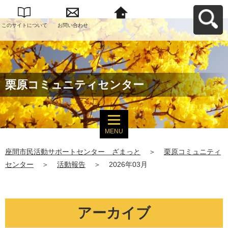
このサイトについて
お問い合わせ
座間市民活動サポー
トセンター ざまっ
とへ戻る
栗原コミュニティセンター
MENU
座間市民活動サポートセンター ざまっと
＞
栗原コミュニティ
センター
＞
活動報告
＞
2026年03月
アーカイブ