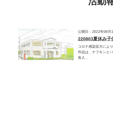
活動報
公開日：2022年08月
220803夏休
コロナ感染拡大によ
作品は、ナフキンと
各人...