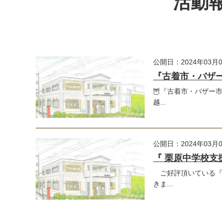
活動報
公開日：2024年03月
『古着市・バザ
🦉『古着市・バザー
越...
公開日：2024年03月
『 栗原中学校支
ご好評頂いている『 
きま...