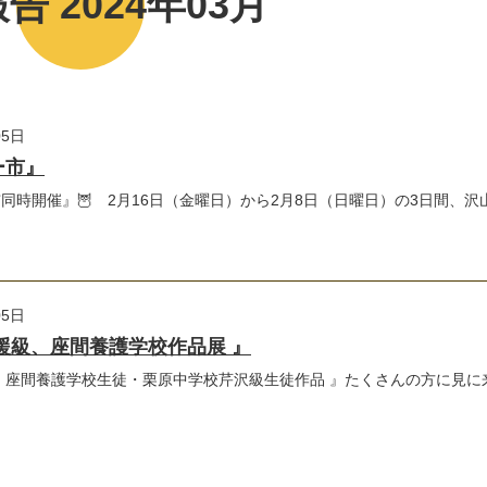
告 2024年03月
05日
ー市』
市同時開催』🦉 2月16日（金曜日）から2月8日（日曜日）の3日間、沢
05日
援級、座間養護学校作品展 』
座間養護学校生徒・栗原中学校芹沢級生徒作品 』たくさんの方に見に