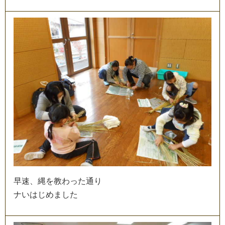
早
速
、
縄
を
教
わ
っ
た
通
り
ナ
い
は
じ
め
ま
し
た