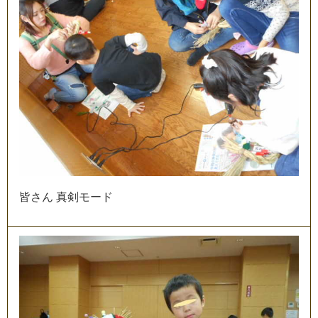
皆
さ
ん
真
剣
モ
ー
ド