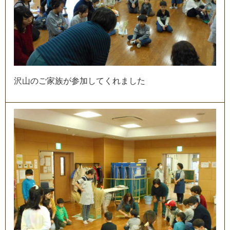
沢
山
の
ご
家
族
が
参
加
し
て
く
れ
ま
し
た