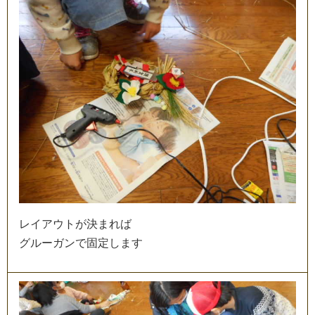
レ
イ
ア
ウ
ト
が
決
ま
れ
ば
グ
ル
ー
ガ
ン
で
固
定
し
ま
す