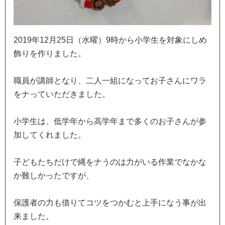
2
0
1
9
年
1
2
月
2
5
日
（
水
曜
）
9
時
か
ら
小
学
生
を
対
象
に
し
め
飾
り
を
作
り
ま
し
た
。
職
員
が
講
師
と
な
り
、
二
人
一
組
に
な
っ
て
お
子
さ
ん
に
ワ
ラ
を
ナ
っ
て
い
た
だ
き
ま
し
た
。
小
学
生
は
、
低
学
年
か
ら
高
学
年
ま
で
多
く
の
お
子
さ
ん
が
参
加
し
て
く
れ
ま
し
た
。
子
ど
も
た
ち
だ
け
で
縄
を
ナ
う
の
は
力
が
い
る
作
業
で
な
か
な
か
難
し
か
っ
た
で
す
が
、
保
護
者
の
力
も
借
り
て
コ
ツ
を
つ
か
む
と
上
手
に
な
う
事
が
出
来
ま
し
た
。