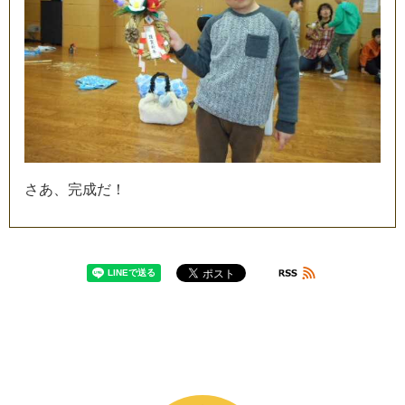
さ
あ
、
完
成
だ
！