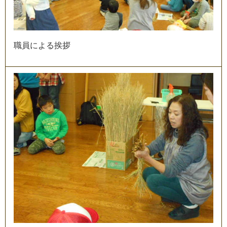
職
員
に
よ
る
挨
拶