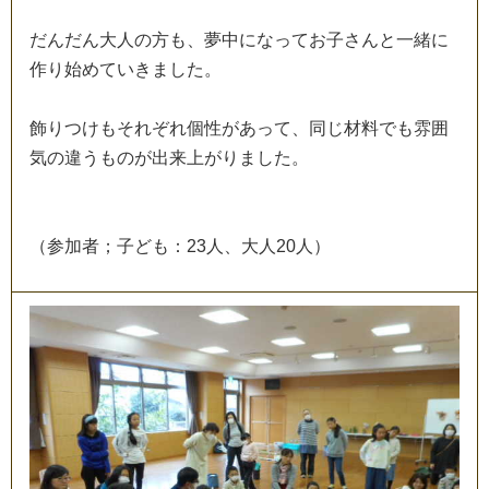
だ
ん
だ
ん
大
人
の
方
も
、
夢
中
に
な
っ
て
お
子
さ
ん
と
一
緒
に
作
り
始
め
て
い
き
ま
し
た
。
飾
り
つ
け
も
そ
れ
ぞ
れ
個
性
が
あ
っ
て
、
同
じ
材
料
で
も
雰
囲
気
の
違
う
も
の
が
出
来
上
が
り
ま
し
た
。
（
参
加
者
；
子
ど
も
：
2
3
人
、
大
人
2
0
人
）