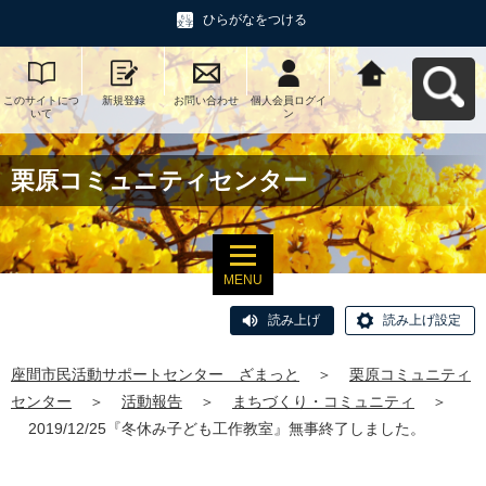
ひらがなをつける
このサイトにつ
新規登録
お問い合わせ
個人会員ログイ
座間市民活動サ
いて
ン
ポートセンタ
ー ざまっとへ
戻る
栗原コミュニティセンター
MENU
読み上げ
読み上げ設定
座間市民活動サポートセンター ざまっと
＞
栗原コミュニティ
センター
＞
活動報告
＞
まちづくり・コミュニティ
＞
2019/12/25『冬休み子ども工作教室』無事終了しました。