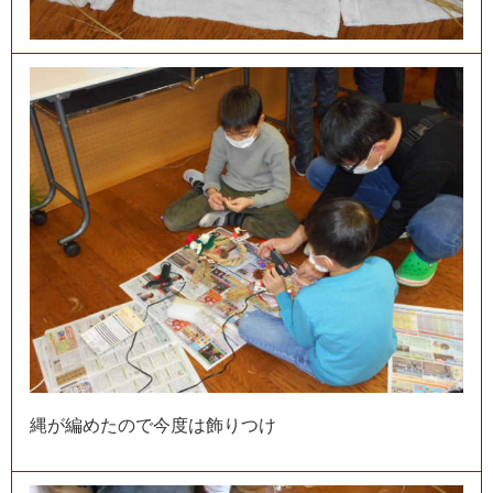
縄
が
編
め
た
の
で
今
度
は
飾
り
つ
け