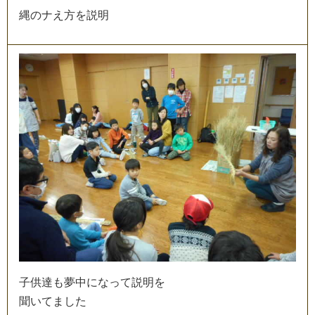
縄
の
ナ
え
方
を
説
明
子
供
達
も
夢
中
に
な
っ
て
説
明
を
聞
い
て
ま
し
た