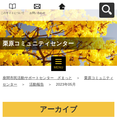
このサイトについて
お問い合わせ
座間市民活動サポー
トセンター ざまっ
とへ戻る
栗原コミュニティセンター
MENU
座間市民活動サポートセンター ざまっと
＞
栗原コミュニティ
センター
＞
活動報告
＞
2023年05月
アーカイブ