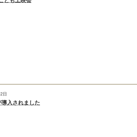
日）こども上映会
02日
が導入されました