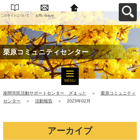
このサイトについて
お問い合わせ
座間市民活動サポー
トセンター ざまっ
とへ戻る
栗原コミュニティセンター
MENU
座間市民活動サポートセンター ざまっと
＞
栗原コミュニティ
センター
＞
活動報告
＞
2023年02月
アーカイブ