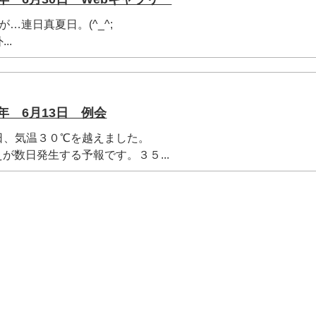
…連日真夏日。(^_^;
..
年 6月13日 例会
日、気温３０℃を越えました。
が数日発生する予報です。３５...