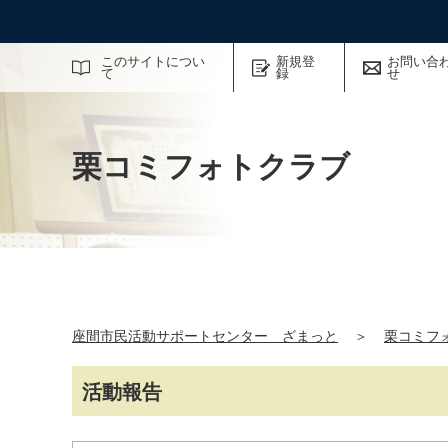
サイト内検索
このサイトについ
新規登
お問い合
て
録
せ
栗コミフォトクラブ
座間市民活動サポートセンター ざまっと
＞
栗コミフ
活動報告