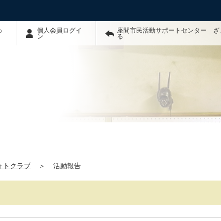
わ
個人会員ログイ
座間市民活動サポートセンター ざ
ン
る
ォトクラブ
＞
活動報告