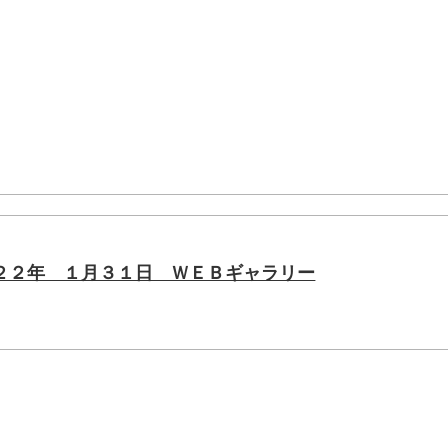
２２年 １月３１日 ＷＥＢギャラリー