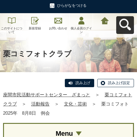
ひらがなをつける
このサイトにつ
新規登録
お問い合わせ
個人会員ログイ
座間市民活動サ
いて
ン
ポートセンタ
ー ざまっとへ
戻る
栗コミフォトクラブ
読み上げ
読み上げ設定
座間市民活動サポートセンター ざまっと
＞
栗コミフォト
クラブ
＞
活動報告
＞
文化・芸術
＞
栗コミフォト
2025年 8月8日 例会
Menu