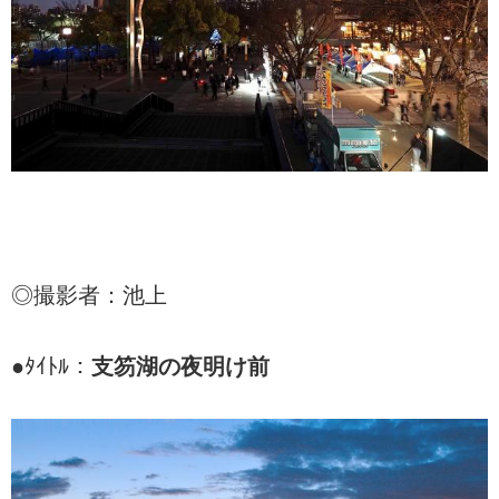
◎撮影者：池上
●ﾀｲﾄﾙ：
支笏湖の夜明け前