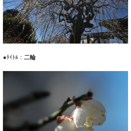
●ﾀｲﾄﾙ：
二輪