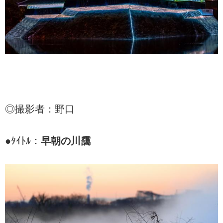
◎撮影者：野口
●ﾀｲﾄﾙ：
早朝の川靄