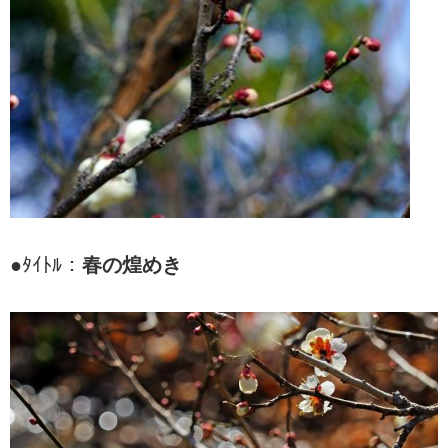
●ﾀｲﾄﾙ：
春の煌めき