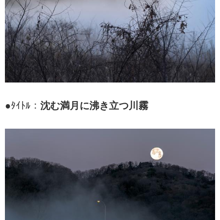
●ﾀｲﾄﾙ：
沈む満月に沸き立つ川霧