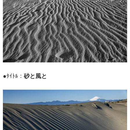
●ﾀｲﾄﾙ：
砂と風と