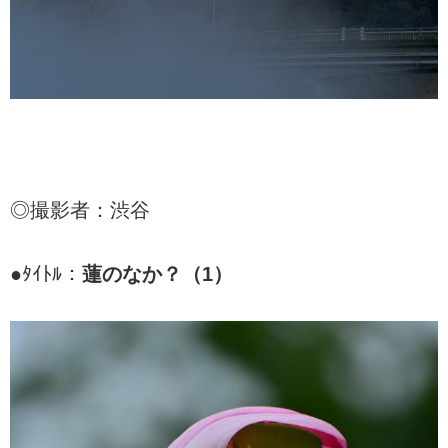
◎撮影者：渋谷
●ﾀｲﾄﾙ：
蓮のなか？（1）