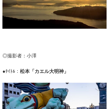
◎撮影者：小澤
●ﾀｲﾄﾙ：
松本「カエル大明神」