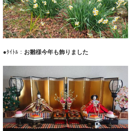
●ﾀｲﾄﾙ：
お雛様今年も飾りました