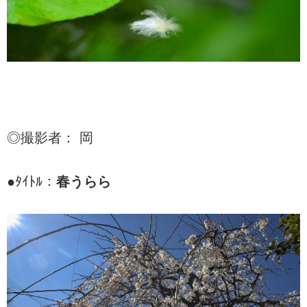
◎撮影者： 岡
●ﾀｲﾄﾙ：
春うらら