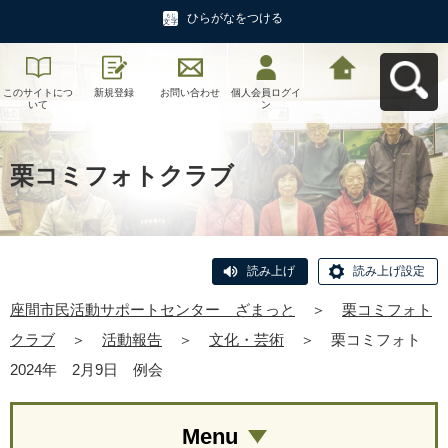
ひらがなをつける
このサイトにつ
新規登録
お問い合わせ
個人会員ログイ
座間市民活動サ
いて
ン
ポートセンタ
ー ざまっとへ
戻る
栗コミフォトクラブ
読み上げ
読み上げ設定
座間市民活動サポートセンター ざまっと
＞
栗コミフォト
クラブ
＞
活動報告
＞
文化・芸術
＞
栗コミフォト
2024年 2月9日 例会
Menu