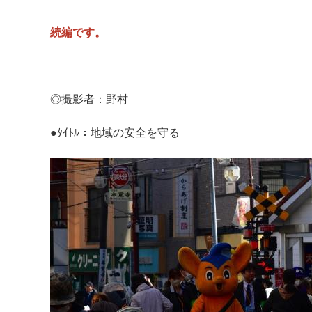
続編です。
◎撮影者：野村
マイメディア検索
●ﾀｲﾄﾙ：地域の安全を守る