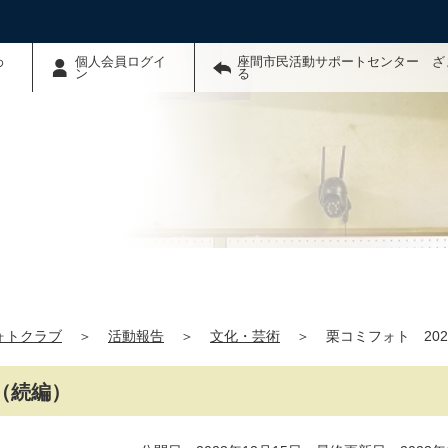
わ
個人会員ログイ
座間市民活動サポートセンター ざ
ン
る
ォトクラブ
＞
活動報告
＞
文化・芸術
＞
栗コミフォト 20
会（続編）