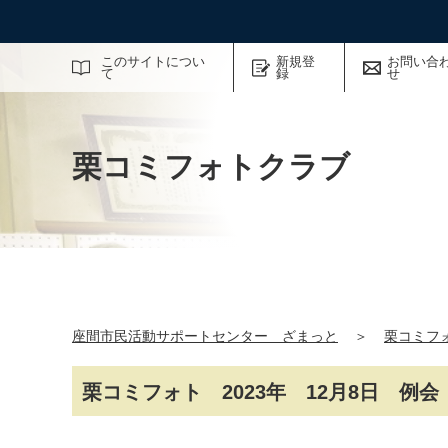
サイト内検索
このサイトについ
新規登
お問い合
て
録
せ
栗コミフォトクラブ
座間市民活動サポートセンター ざまっと
＞
栗コミフ
栗コミフォト 2023年 12月8日 例