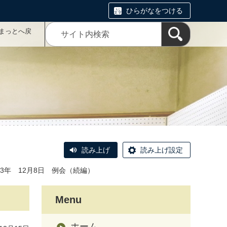
ひらがなをつける
まっとへ戻
読み上げ
読み上げ設定
23年 12月8日 例会（続編）
Menu
ホーム