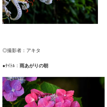
◎撮影者：アキタ
●ﾀｲﾄﾙ：
雨あがりの朝