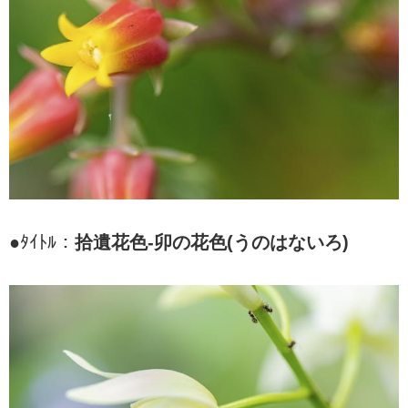
●ﾀｲﾄﾙ：
拾遺花色-卯の花色(うのはないろ)