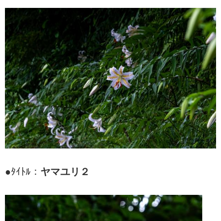
●ﾀｲﾄﾙ：
ヤマユリ２