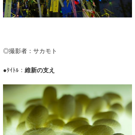
◎撮影者：サカモト
●ﾀｲﾄﾙ：
維新の支え