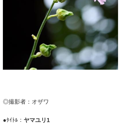
◎撮影者：オザワ
●ﾀｲﾄﾙ：
ヤマユリ1