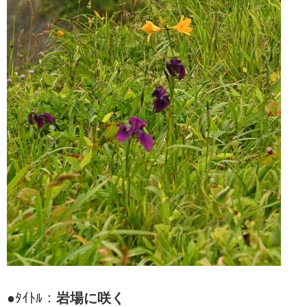
●ﾀｲﾄﾙ：
岩場に咲く