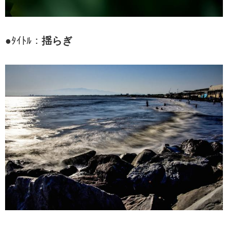
●ﾀｲﾄﾙ：
揺らぎ