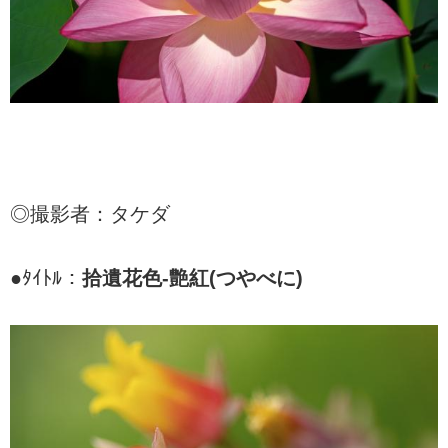
◎撮影者：タケダ
●ﾀｲﾄﾙ：
拾遺花色-艶紅(つやべに)