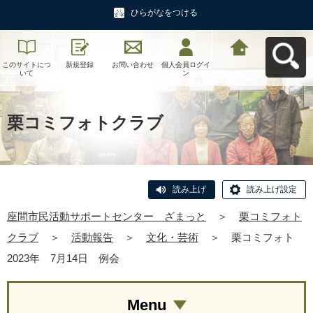
ひらがなをつける
このサイトにつ
新規登録
お問い合わせ
個人会員ログイ
座間市民活動サ
いて
ン
ポートセンタ
ー ざまっとへ
戻る
栗コミフォトクラブ
読み上げ
読み上げ設定
座間市民活動サポートセンター ざまっと
＞
栗コミフォト
クラブ
＞
活動報告
＞
文化・芸術
＞
栗コミフォト
2023年 7月14日 例会
Menu