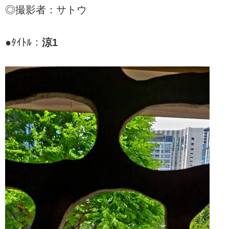
◎撮影者：サトウ
●ﾀｲﾄﾙ：
涼1