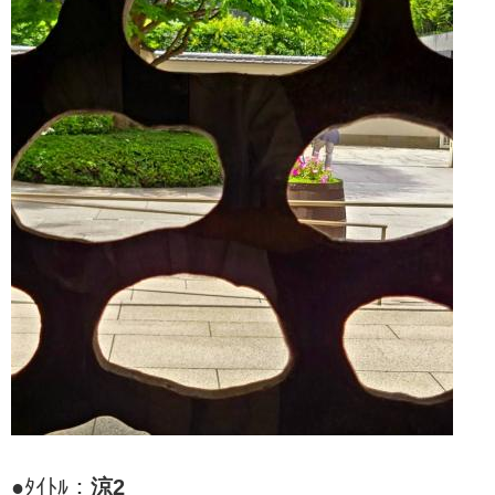
●ﾀｲﾄﾙ：
涼2