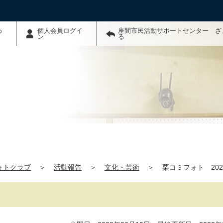
わ
個人会員ログイ
座間市民活動サポートセンター ざ
ン
る
ォトクラブ
＞
活動報告
＞
文化・芸術
＞
栗コミフォト 202