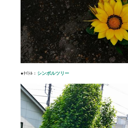
●ﾀｲﾄﾙ：
シンボルツリー