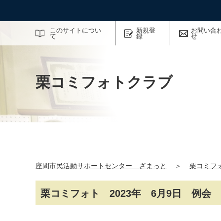
サイト内検索
このサイトについ
新規登
お問い合
て
録
せ
栗コミフォトクラブ
座間市民活動サポートセンター ざまっと
＞
栗コミフ
栗コミフォト 2023年 6月9日 例会