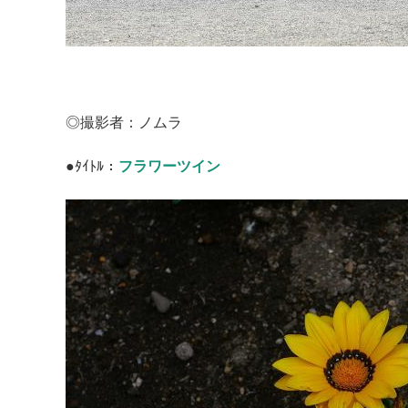
◎撮影者：ノムラ
●ﾀｲﾄﾙ：
フラワーツイン