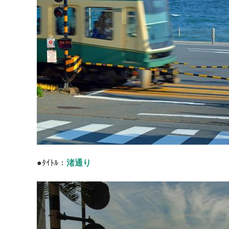
●ﾀｲﾄﾙ：
渚通り