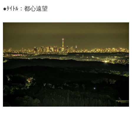
●ﾀｲﾄﾙ：都心遠望