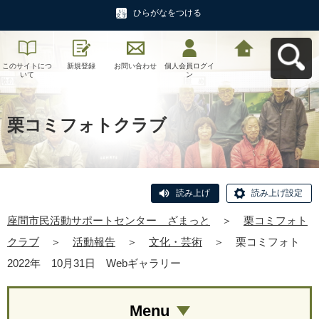
ひらがなをつける
このサイトにつ
新規登録
お問い合わせ
個人会員ログイ
座間市民活動サ
いて
ン
ポートセンタ
ー ざまっとへ
戻る
栗コミフォトクラブ
読み上げ
読み上げ設定
座間市民活動サポートセンター ざまっと
＞
栗コミフォト
クラブ
＞
活動報告
＞
文化・芸術
＞
栗コミフォト
2022年 10月31日 Webギャラリー
Menu