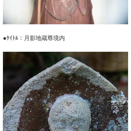
●ﾀｲﾄﾙ：月影地蔵尊境内