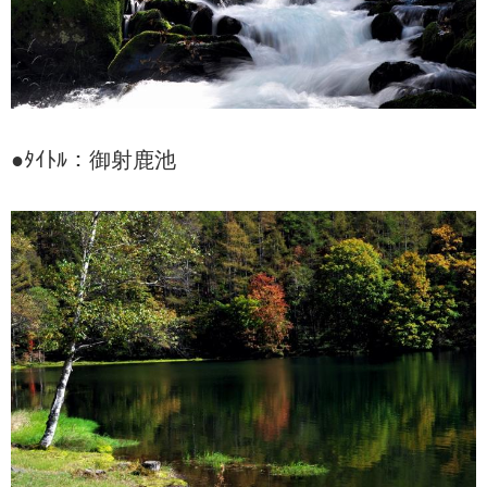
●ﾀｲﾄﾙ：御射鹿池