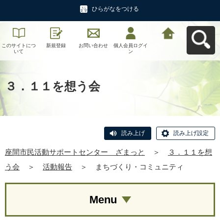
ひらがなをつける
このサイトにつ
新規登録
お問い合わせ
個人会員ログイ
座間市民活動サ
いて
ン
ポートセンタ
ー ざまっとへ
戻る
３．１１を想う会
読み上げ
読み上げ設定
座間市民活動サポートセンター ざまっと
＞
３．１１を想
う会
＞
活動報告
＞
まちづくり・コミュニティ
Menu