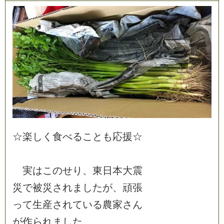
☆
楽
し
く
食
べ
る
こ
と
も
応
援
☆
実
は
こ
の
せ
り
、
東
日
本
大
震
災
で
被
災
さ
れ
ま
し
た
が
、
頑
張
っ
て
生
産
さ
れ
て
い
る
農
家
さ
ん
が
作
ら
れ
ま
し
た
。