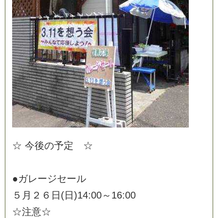
☆
今
後
の
予
定
☆
●
ガ
レ
ー
ジ
セ
ー
ル
５
月
２
６
日
(
日
)
1
4
:
0
0
～
1
6
:
0
0
☆
注
意
☆