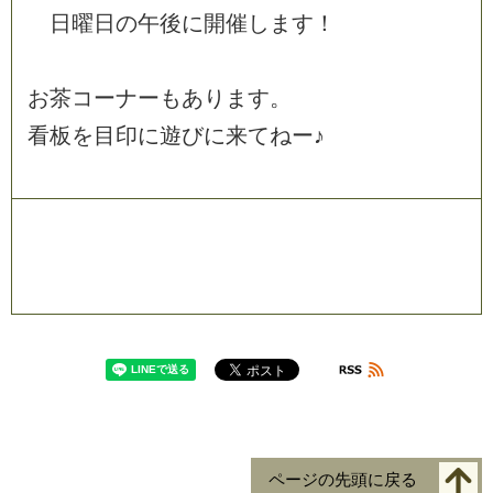
日
曜
日
の
午
後
に
開
催
し
ま
す
！
お
茶
コ
ー
ナ
ー
も
あ
り
ま
す
。
看
板
を
目
印
に
遊
び
に
来
て
ね
ー
♪
ページの先頭に戻る