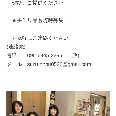
ぜ
ひ
、
ご
提
供
く
だ
さ
い
。
★
手
作
り
品
も
随
時
募
集
！
お
気
軽
に
ご
連
絡
く
だ
さ
い
。
(
連
絡
先
)
電
話
0
9
0
-
6
9
4
5
-
2
2
9
5
（
一
政
)
メ
ー
ル
s
u
z
u
.
n
o
b
u
0
5
2
2
@
g
m
a
i
l
.
c
o
m