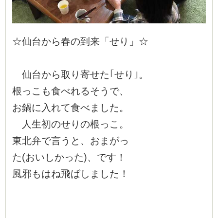
☆
仙
台
か
ら
春
の
到
来
「
せ
り
」
☆
仙
台
か
ら
取
り
寄
せ
た
｢
せ
り
｣
。
根
っ
こ
も
食
べ
れ
る
そ
う
で
、
お
鍋
に
入
れ
て
食
べ
ま
し
た
。
人
生
初
の
せ
り
の
根
っ
こ
。
東
北
弁
で
言
う
と
、
お
ま
が
っ
た
(
お
い
し
か
っ
た
)
、
で
す
！
風
邪
も
は
ね
飛
ば
し
ま
し
た
！