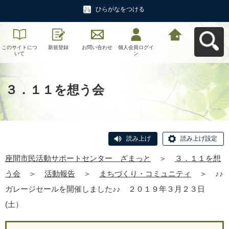
ひらがなをつける
このサイトにつ
新規登録
お問い合わせ
個人会員ログイ
座間市民活動サ
いて
ン
ポートセンタ
ー ざまっとへ
戻る
３．１１を想う会
読み上げ
読み上げ設定
座間市民活動サポートセンター ざまっと
＞
３．１１を想
う会
＞
活動報告
＞
まちづくり・コミュニティ
＞
♪♪
ガレージセールを開催しました♪♪ ２０１９年３月２３日
(土）