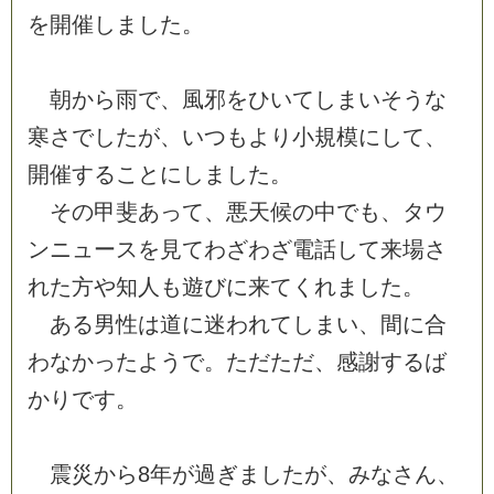
を
開
催
し
ま
し
た
。
朝
か
ら
雨
で
、
風
邪
を
ひ
い
て
し
ま
い
そ
う
な
寒
さ
で
し
た
が
、
い
つ
も
よ
り
小
規
模
に
し
て
、
開
催
す
る
こ
と
に
し
ま
し
た
。
そ
の
甲
斐
あ
っ
て
、
悪
天
候
の
中
で
も
、
タ
ウ
ン
ニ
ュ
ー
ス
を
見
て
わ
ざ
わ
ざ
電
話
し
て
来
場
さ
れ
た
方
や
知
人
も
遊
び
に
来
て
く
れ
ま
し
た
。
あ
る
男
性
は
道
に
迷
わ
れ
て
し
ま
い
、
間
に
合
わ
な
か
っ
た
よ
う
で
。
た
だ
た
だ
、
感
謝
す
る
ば
か
り
で
す
。
震
災
か
ら
8
年
が
過
ぎ
ま
し
た
が
、
み
な
さ
ん
、