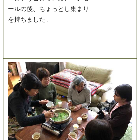
ー
ル
の
後
、
ち
ょ
っ
と
し
集
ま
り
を
持
ち
ま
し
た
。