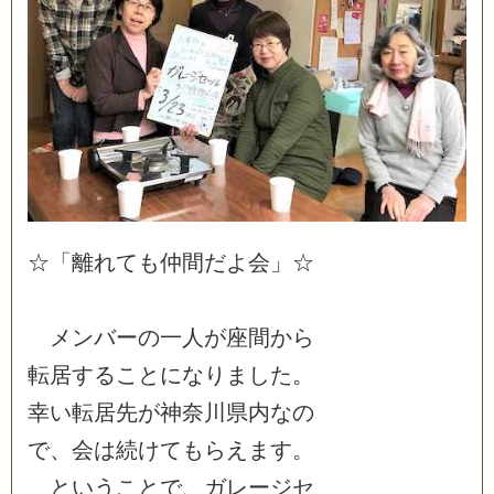
☆
「
離
れ
て
も
仲
間
だ
よ
会
」
☆
メ
ン
バ
ー
の
一
人
が
座
間
か
ら
転
居
す
る
こ
と
に
な
り
ま
し
た
。
幸
い
転
居
先
が
神
奈
川
県
内
な
の
で
、
会
は
続
け
て
も
ら
え
ま
す
。
と
い
う
こ
と
で
、
ガ
レ
ー
ジ
セ