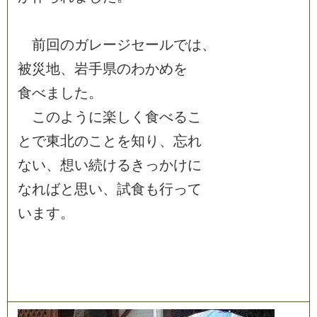
前
回
の
ガ
レ
ー
ジ
セ
ー
ル
で
は
、
被
災
地
、
岩
手
県
の
わ
か
め
を
食
べ
ま
し
た
。
こ
の
よ
う
に
楽
し
く
食
べ
る
こ
と
で
東
北
の
こ
と
を
知
り
、
忘
れ
な
い
、
想
い
続
け
る
き
っ
か
け
に
な
れ
ば
と
思
い
、
試
食
も
行
っ
て
い
ま
す
。