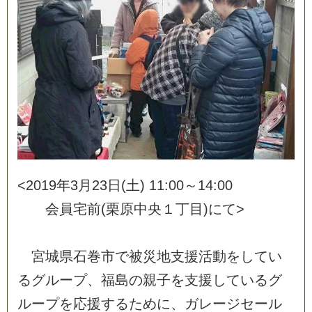
<
2
0
1
9
年
3
月
2
3
日
(
土
)
1
1
:
0
0
～
1
4
:
0
0
会
員
宅
前
(
栗
原
中
央
１
丁
目
)
に
て
>
宮
城
県
石
巻
市
で
被
災
地
支
援
活
動
を
し
て
い
る
グ
ル
ー
プ
、
福
島
の
親
子
を
支
援
し
て
い
る
グ
ル
ー
プ
を
応
援
す
る
た
め
に
、
ガ
レ
ー
ジ
セ
ー
ル