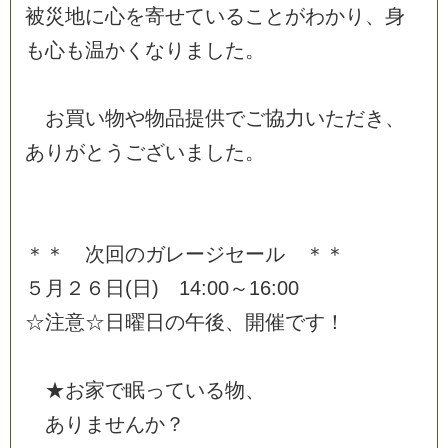
被
災
地
に
心
を
寄
せ
て
い
る
こ
と
が
わ
か
り
、
身
も
心
も
温
か
く
な
り
ま
し
た
。
お
買
い
物
や
物
品
提
供
で
ご
協
力
い
た
だ
き
、
あ
り
が
と
う
ご
ざ
い
ま
し
た
。
＊
＊
次
回
の
ガ
レ
ー
ジ
セ
ー
ル
＊
＊
５
月
２
６
日
(
日
)
1
4
:
0
0
～
1
6
:
0
0
☆
注
意
☆
日
曜
日
の
午
後
、
開
催
で
す
！
★
お
家
で
眠
っ
て
い
る
物
、
あ
り
ま
せ
ん
か
？