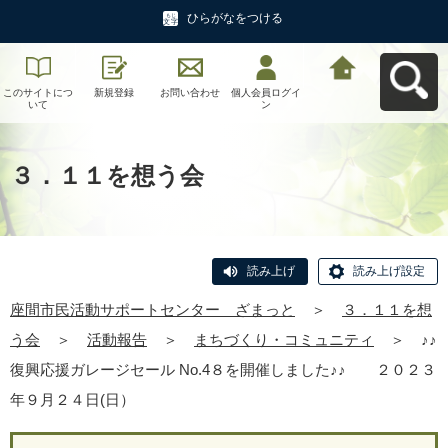
ひらがなをつける
このサイトにつ
新規登録
お問い合わせ
個人会員ログイ
座間市民活動サ
いて
ン
ポートセンタ
ー ざまっとへ
戻る
３．１１を想う会
読み上げ
読み上げ設定
座間市民活動サポートセンター ざまっと
＞
３．１１を想
う会
＞
活動報告
＞
まちづくり・コミュニティ
＞
♪♪
復興応援ガレージセール No.4８を開催しました♪♪ ２０２３
年９月２４日(日）