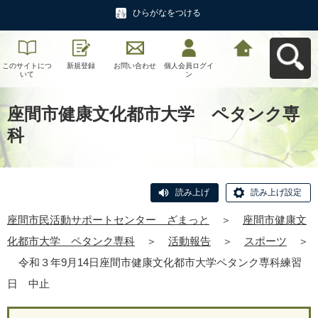
ひらがなをつける
このサイトにつ
新規登録
お問い合わせ
個人会員ログイ
座間市民活動サ
いて
ン
ポートセンタ
ー ざまっとへ
戻る
座間市健康文化都市大学 ペタンク専
科
読み上げ
読み上げ設定
座間市民活動サポートセンター ざまっと
＞
座間市健康文
化都市大学 ペタンク専科
＞
活動報告
＞
スポーツ
＞
令和３年9月14日座間市健康文化都市大学ペタンク専科練習
日 中止