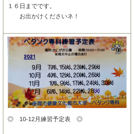
１
６
日
ま
で
で
す
。
お
出
か
け
く
だ
さ
い
ネ
！
◎
1
0
-
1
2
月
練
習
予
定
表
◎