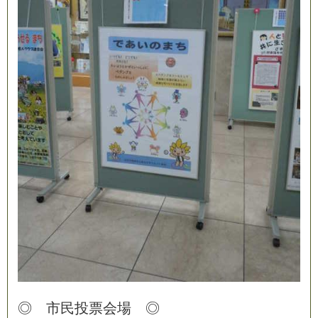
◎
市
民
投
票
会
場
◎