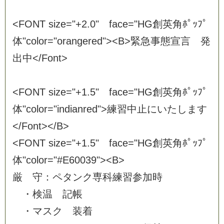
<
F
O
N
T
s
i
z
e
=
"
+
2
.
0
"
f
a
c
e
=
"
H
G
創
英
角
ﾎ
ﾟ
ｯ
ﾌ
ﾟ
体
"
c
o
l
o
r
=
"
o
r
a
n
g
e
r
e
d
"
>
<
B
>
緊
急
事
態
宣
言
発
出
中
<
/
F
o
n
t
>
<
F
O
N
T
s
i
z
e
=
"
+
1
.
5
"
f
a
c
e
=
"
H
G
創
英
角
ﾎ
ﾟ
ｯ
ﾌ
ﾟ
体
"
c
o
l
o
r
=
"
i
n
d
i
a
n
r
e
d
"
>
練
習
中
止
に
い
た
し
ま
す
<
/
F
o
n
t
>
<
/
B
>
<
F
O
N
T
s
i
z
e
=
"
+
1
.
5
"
f
a
c
e
=
"
H
G
創
英
角
ﾎ
ﾟ
ｯ
ﾌ
ﾟ
体
"
c
o
l
o
r
=
"
#
E
6
0
0
3
9
"
>
<
B
>
厳
守
：
ペ
タ
ン
ク
専
科
練
習
参
加
時
・
検
温
記
帳
・
マ
ス
ク
装
着