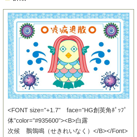
<
F
O
N
T
s
i
z
e
=
"
+
1
.
7
"
f
a
c
e
=
"
H
G
創
英
角
ﾎ
ﾟ
ｯ
ﾌ
ﾟ
体
"
c
o
l
o
r
=
"
#
9
3
5
6
0
0
"
>
<
B
>
白
露
次
候
鶺
鴒
鳴
（
せ
き
れ
い
な
く
）
<
/
B
>
<
/
F
o
n
t
>