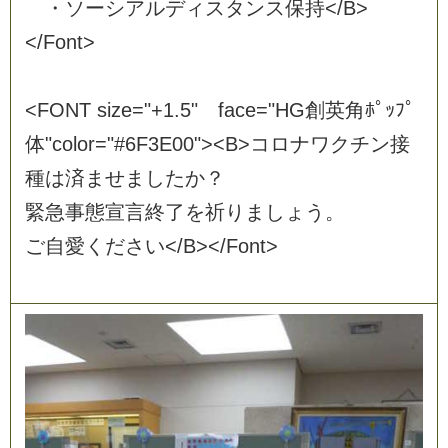
・
ソ
ー
シ
ア
ル
デ
ィ
ス
タ
ン
ス
保
持
<
/
B
>
<
/
F
o
n
t
>
<
F
O
N
T
s
i
z
e
=
"
+
1
.
5
"
f
a
c
e
=
"
H
G
創
英
角
ﾎ
ﾟ
ｯ
ﾌ
ﾟ
体
"
c
o
l
o
r
=
"
#
6
F
3
E
0
0
"
>
<
B
>
コ
ロ
ナ
ワ
ク
チ
ン
接
種
は
済
ま
せ
ま
し
た
か
？
緊
急
事
態
宣
言
終
了
を
祈
り
ま
し
ょ
う
。
ご
自
愛
く
だ
さ
い
<
/
B
>
<
/
F
o
n
t
>