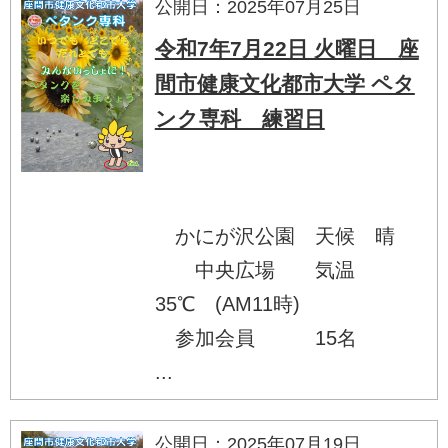
公開日：2025年07月25日
令和7年7月22日 火曜日 座
間市健康文化都市大学 ペタ
ンク専科 練習日
かにが沢公園 天候 晴
中央広場 気温
35℃ (AM11時)
参加会員 15名
...
公開日：2025年07月19日