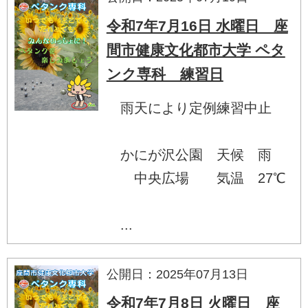
令和7年7月16日 水曜日 座
間市健康文化都市大学 ペタ
ンク専科 練習日
雨天により定例練習中止
かにが沢公園 天候 雨
中央広場 気温 27℃
...
公開日：2025年07月13日
令和7年7月8日 火曜日 座