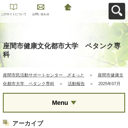
このサイトについて
お問い合わせ
座間市民活動サポー
トセンター ざまっ
とへ戻る
座間市健康文化都市大学 ペタンク専
科
座間市民活動サポートセンター ざまっと
＞
座間市健康文
化都市大学 ペタンク専科
＞
活動報告
＞
2025年07月
Menu
アーカイブ