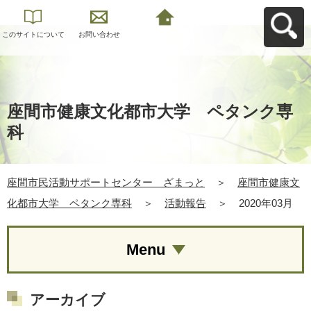
このサイトについて
お問い合わせ
座間市民活動サポー
トセンター ざまっ
とへ戻る
座間市健康文化都市大学 ペタンク専
科
座間市民活動サポートセンター ざまっと
＞
座間市健康文
化都市大学 ペタンク専科
＞
活動報告
＞
2020年03月
Menu
アーカイブ