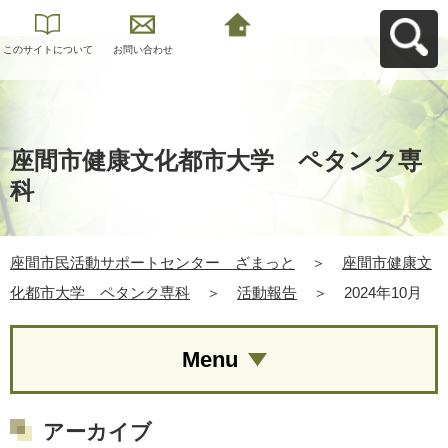
このサイトについて
お問い合わせ
座間市民活動サポー
トセンター ざまっ
とへ戻る
座間市健康文化都市大学 ペタンク専
科
座間市民活動サポートセンター ざまっと
＞
座間市健康文
化都市大学 ペタンク専科
＞
活動報告
＞
2024年10月
Menu
アーカイブ