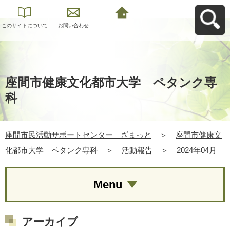
このサイトについて
お問い合わせ
座間市民活動サポー
トセンター ざまっ
とへ戻る
座間市健康文化都市大学 ペタンク専
科
座間市民活動サポートセンター ざまっと
＞
座間市健康文
化都市大学 ペタンク専科
＞
活動報告
＞
2024年04月
Menu
アーカイブ