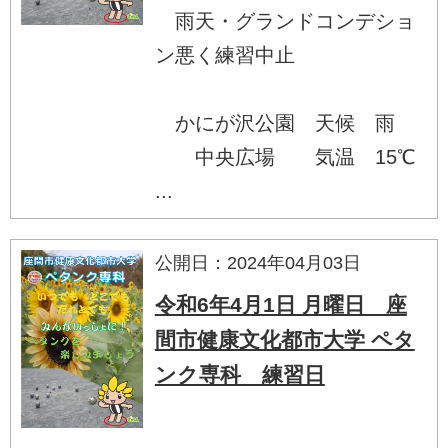
雨天・グランドコンデショ
ン悪く練習中止
かにが沢公園 天候 雨
中央広場 気温 15℃
...
公開日：2024年04月03日
令和6年4月1日 月曜日 座
間市健康文化都市大学 ペタ
ンク専科 練習日