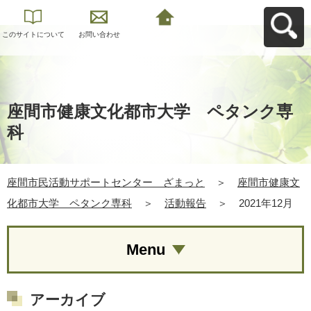
このサイトについて
お問い合わせ
座間市民活動サポー
トセンター ざまっ
とへ戻る
座間市健康文化都市大学 ペタンク専
科
座間市民活動サポートセンター ざまっと
＞
座間市健康文
化都市大学 ペタンク専科
＞
活動報告
＞
2021年12月
Menu
アーカイブ