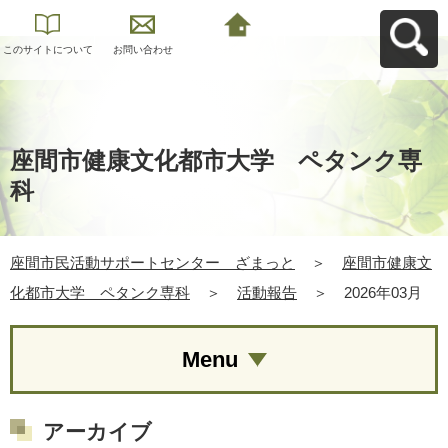
このサイトについて
お問い合わせ
座間市民活動サポー
トセンター ざまっ
とへ戻る
座間市健康文化都市大学 ペタンク専
科
座間市民活動サポートセンター ざまっと
＞
座間市健康文
化都市大学 ペタンク専科
＞
活動報告
＞
2026年03月
Menu
アーカイブ