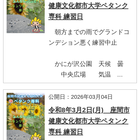
健康文化都市大学ペタンク
専科 練習日
朝方までの雨でグランドコ
ンデション悪く練習中止
かにが沢公園 天候 曇
中央広場 気温 ...
公開日：2026年03月04日
令和8年3月2日(月) 座間市
健康文化都市大学ペタンク
専科 練習日