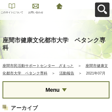
このサイトについて
お問い合わせ
座間市民活動サポー
トセンター ざまっ
とへ戻る
座間市健康文化都市大学 ペタンク専
科
座間市民活動サポートセンター ざまっと
＞
座間市健康文
化都市大学 ペタンク専科
＞
活動報告
＞
2021年07月
Menu
アーカイブ