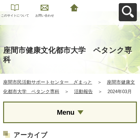
このサイトについて
お問い合わせ
座間市民活動サポー
トセンター ざまっ
とへ戻る
座間市健康文化都市大学 ペタンク専
科
座間市民活動サポートセンター ざまっと
＞
座間市健康文
化都市大学 ペタンク専科
＞
活動報告
＞
2024年03月
Menu
アーカイブ