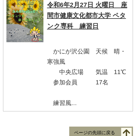
令和6年2月27日 火曜日 座
間市健康文化都市大学 ペタ
ンク専科 練習日
かにが沢公園 天候 晴・
寒強風
中央広場 気温 11℃
参加会員 17名
練習風...
ページの先頭に戻る