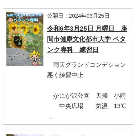
公開日：2024年03月25日
令和6年3月25日 月曜日 座
間市健康文化都市大学 ペタ
ンク専科 練習日
雨天グランドコンデション
悪く練習中止
かにが沢公園 天候 小雨
中央広場 気温 13℃
...