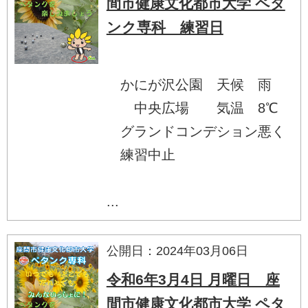
間市健康文化都市大学 ペタ
ンク専科 練習日
かにが沢公園 天候 雨
中央広場 気温 8℃
グランドコンデション悪く
練習中止
...
公開日：2024年03月06日
令和6年3月4日 月曜日 座
間市健康文化都市大学 ペタ