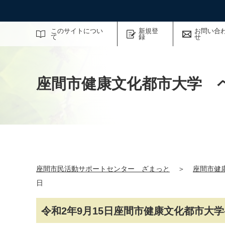
サイト内検索
このサイトについ
新規登
お問い合
て
録
せ
座間市健康文化都市大学 
座間市民活動サポートセンター ざまっと
＞
座間市健
日
令和2年9月15日座間市健康文化都市大