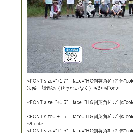
<
F
O
N
T
s
i
z
e
=
"
+
1
.
7
"
f
a
c
e
=
"
H
G
創
英
角
ﾎ
ﾟ
ｯ
ﾌ
ﾟ
体
"
c
o
l
次
候
鶺
鴒
鳴
（
せ
き
れ
い
な
く
）
<
/
B
>
<
/
F
o
n
t
>
<
F
O
N
T
s
i
z
e
=
"
+
1
.
5
"
f
a
c
e
=
"
H
G
創
英
角
ﾎ
ﾟ
ｯ
ﾌ
ﾟ
体
"
c
o
l
<
F
O
N
T
s
i
z
e
=
"
+
1
.
5
"
f
a
c
e
=
"
H
G
創
英
角
ﾎ
ﾟ
ｯ
ﾌ
ﾟ
体
"
c
o
l
<
/
F
o
n
t
>
<
F
O
N
T
s
i
z
e
=
"
+
1
.
5
"
f
a
c
e
=
"
H
G
創
英
角
ﾎ
ﾟ
ｯ
ﾌ
ﾟ
体
"
c
o
l