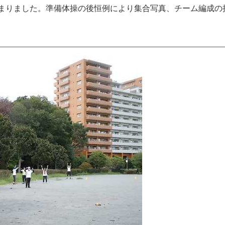
ま
り
ま
し
た
。
準
備
体
操
の
後
恒
例
に
よ
り
集
合
写
真
、
チ
ー
ム
編
成
の