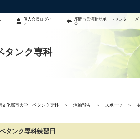
わ
個人会員ログイ
座間市民活動サポートセンター ざ
ン
る
ペタンク専科
康文化都市大学 ペタンク専科
＞
活動報告
＞
スポーツ
＞
学ペタンク専科練習日