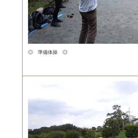
◎
準
備
体
操
◎