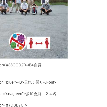
o
r
=
"
#
8
3
C
C
D
2
"
>
<
B
>
白
露
o
r
=
"
b
l
u
e
"
>
<
B
>
天
気
：
曇
り
<
/
F
o
n
t
>
o
r
=
"
s
e
a
g
r
e
e
n
"
>
参
加
会
員
：
２
４
名
o
r
=
"
#
7
D
B
B
7
C
"
>