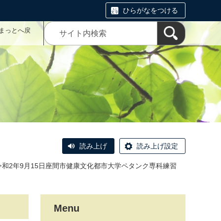
ひらがなをつける
まっとへ戻
読み上げ
読み上げ設定
令和2年9月15日座間市健康文化都市大学ペタンク専科練習
Menu