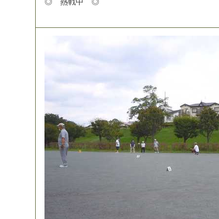
◎
熱
戦
中
◎