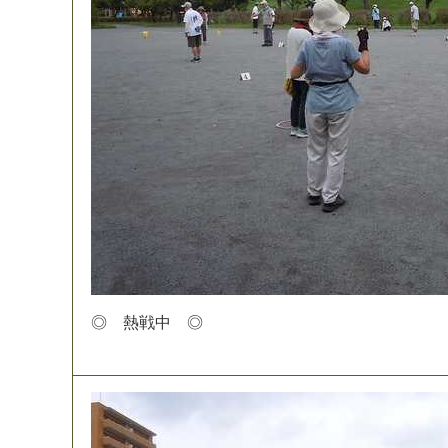
◎
熱
戦
中
◎