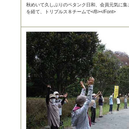
秋
め
い
て
久
し
ぶ
り
の
ペ
タ
ン
ク
日
和
、
会
員
元
気
に
集
を
経
て
、
ト
リ
プ
ル
ス
８
チ
ー
ム
で
<
/
B
>
<
/
F
o
n
t
>