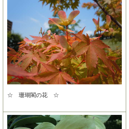
☆
珊
瑚
閣
の
花
☆