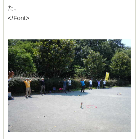
た
。
<
/
F
o
n
t
>