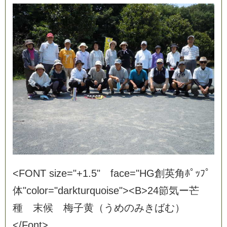
<
F
O
N
T
s
i
z
e
=
"
+
1
.
5
"
f
a
c
e
=
"
H
G
創
英
角
ﾎ
ﾟ
ｯ
ﾌ
ﾟ
体
"
c
o
l
o
r
=
"
d
a
r
k
t
u
r
q
u
o
i
s
e
"
>
<
B
>
2
4
節
気
ー
芒
種
末
候
梅
子
黄
（
う
め
の
み
き
ば
む
）
<
/
F
o
n
t
>