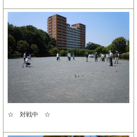
☆
対
戦
中
☆