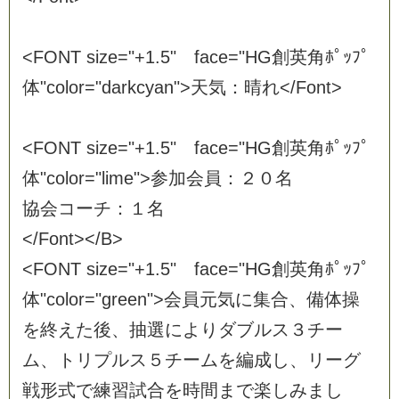
<
F
O
N
T
s
i
z
e
=
"
+
1
.
5
"
f
a
c
e
=
"
H
G
創
英
角
ﾎ
ﾟ
ｯ
ﾌ
ﾟ
体
"
c
o
l
o
r
=
"
d
a
r
k
c
y
a
n
"
>
天
気
：
晴
れ
<
/
F
o
n
t
>
<
F
O
N
T
s
i
z
e
=
"
+
1
.
5
"
f
a
c
e
=
"
H
G
創
英
角
ﾎ
ﾟ
ｯ
ﾌ
ﾟ
体
"
c
o
l
o
r
=
"
l
i
m
e
"
>
参
加
会
員
：
２
０
名
協
会
コ
ー
チ
：
１
名
<
/
F
o
n
t
>
<
/
B
>
<
F
O
N
T
s
i
z
e
=
"
+
1
.
5
"
f
a
c
e
=
"
H
G
創
英
角
ﾎ
ﾟ
ｯ
ﾌ
ﾟ
体
"
c
o
l
o
r
=
"
g
r
e
e
n
"
>
会
員
元
気
に
集
合
、
備
体
操
を
終
え
た
後
、
抽
選
に
よ
り
ダ
ブ
ル
ス
３
チ
ー
ム
、
ト
リ
プ
ル
ス
５
チ
ー
ム
を
編
成
し
、
リ
ー
グ
戦
形
式
で
練
習
試
合
を
時
間
ま
で
楽
し
み
ま
し