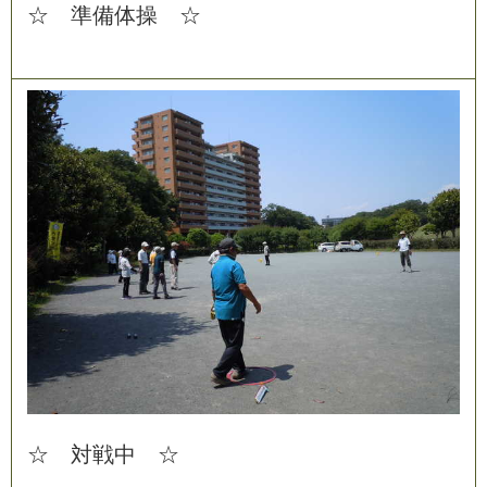
☆
準
備
体
操
☆
☆
対
戦
中
☆