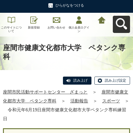
ひらがなをつける
このサイトにつ
新規登録
お問い合わせ
個人会員ログイ
座間市民活動サ
いて
ン
ポートセンタ
ー ざまっとへ
戻る
座間市健康文化都市大学 ペタンク専
科
読み上げ
読み上げ設定
座間市民活動サポートセンター ざまっと
＞
座間市健康文
化都市大学 ペタンク専科
＞
活動報告
＞
スポーツ
＞
令和元年6月19日座間市健康文化都市大学ペタンク専科練習
日