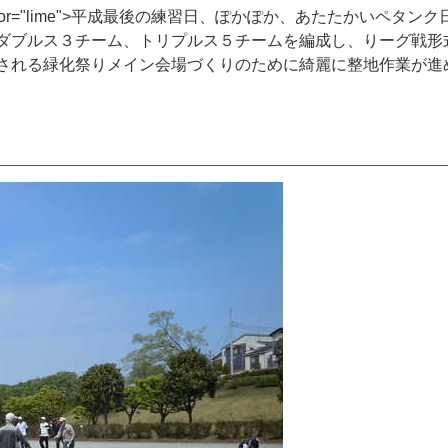
o
r
=
"
l
i
m
e
"
>
平
成
最
後
の
練
習
日
、
ぽ
か
ぽ
か
、
あ
た
た
か
い
ペ
タ
ン
ク
ダ
ブ
ル
ス
３
チ
ー
ム
、
ト
リ
プ
ル
ス
５
チ
ー
ム
を
編
成
し
、
り
ー
グ
戦
形
さ
れ
る
緑
化
祭
り
メ
イ
ン
会
場
づ
く
り
の
た
め
に
綺
麗
に
整
地
作
業
が
進