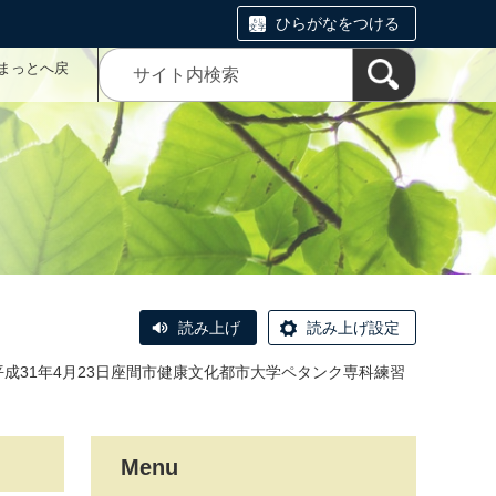
ひらがなをつける
まっとへ戻
読み上げ
読み上げ設定
平成31年4月23日座間市健康文化都市大学ペタンク専科練習
Menu