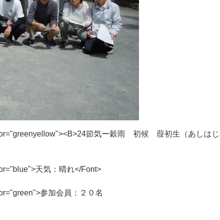
o
r
=
"
g
r
e
e
n
y
e
l
l
o
w
"
>
<
B
>
2
4
節
気
ー
穀
雨
初
候
葭
初
生
（
あ
し
は
じ
o
r
=
"
b
l
u
e
"
>
天
気
：
晴
れ
<
/
F
o
n
t
>
o
r
=
"
g
r
e
e
n
"
>
参
加
会
員
：
２
０
名