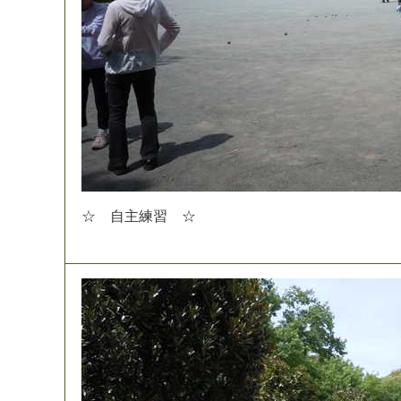
☆
自
主
練
習
☆