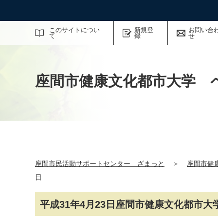
サイト内検索
このサイトについ
新規登
お問い合
て
録
せ
座間市健康文化都市大学 
座間市民活動サポートセンター ざまっと
＞
座間市健
日
平成31年4月23日座間市健康文化都市