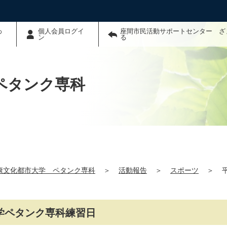
わ
個人会員ログイ
座間市民活動サポートセンター ざ
ン
る
ペタンク専科
康文化都市大学 ペタンク専科
＞
活動報告
＞
スポーツ
＞
大学ペタンク専科練習日