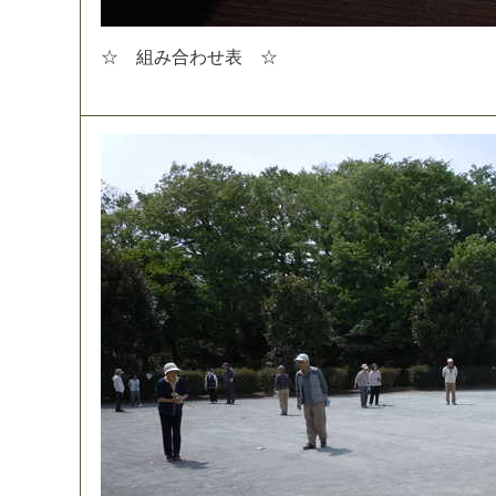
☆
組
み
合
わ
せ
表
☆