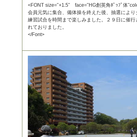
<
F
O
N
T
s
i
z
e
=
"
+
1
.
5
"
f
a
c
e
=
"
H
G
創
英
角
ﾎ
ﾟ
ｯ
ﾌ
ﾟ
体
"
c
o
l
会
員
元
気
に
集
合
、
備
体
操
を
終
え
た
後
、
抽
選
に
よ
り
練
習
試
合
を
時
間
ま
で
楽
し
み
ま
し
た
。
２
９
日
に
催
行
れ
て
お
り
ま
し
た
。
<
/
F
o
n
t
>