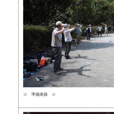
☆
準
備
体
操
☆