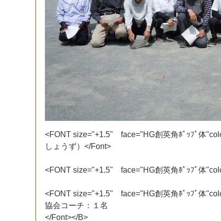
<
F
O
N
T
s
i
z
e
=
"
+
1
.
5
"
f
a
c
e
=
"
H
G
創
英
角
ﾎ
ﾟ
ｯ
ﾌ
ﾟ
体
"
c
o
l
し
ょ
う
ず
）
<
/
F
o
n
t
>
<
F
O
N
T
s
i
z
e
=
"
+
1
.
5
"
f
a
c
e
=
"
H
G
創
英
角
ﾎ
ﾟ
ｯ
ﾌ
ﾟ
体
"
c
o
l
<
F
O
N
T
s
i
z
e
=
"
+
1
.
5
"
f
a
c
e
=
"
H
G
創
英
角
ﾎ
ﾟ
ｯ
ﾌ
ﾟ
体
"
c
o
l
協
会
コ
ー
チ
：
１
名
<
/
F
o
n
t
>
<
/
B
>