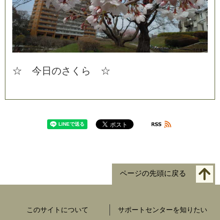
☆
今
日
の
さ
く
ら
☆
ページの先頭に戻る
このサイトについて
サポートセンターを知りたい