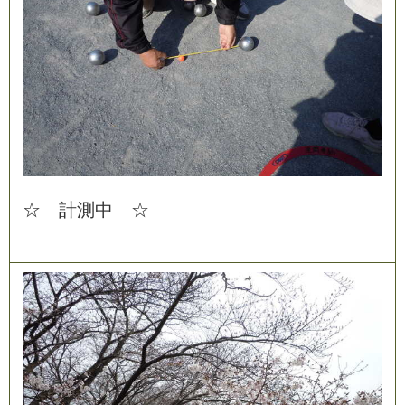
☆
計
測
中
☆