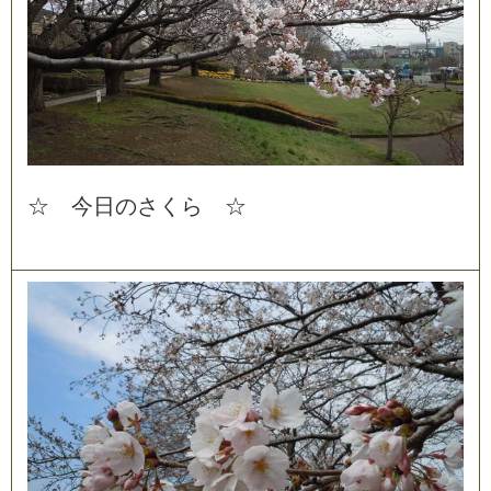
☆
今
日
の
さ
く
ら
☆