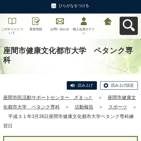
ひらがなをつける
このサイトにつ
新規登録
お問い合わせ
個人会員ログイ
座間市民活動サ
いて
ン
ポートセンタ
ー ざまっとへ
戻る
座間市健康文化都市大学 ペタンク専
科
読み上げ
読み上げ設定
座間市民活動サポートセンター ざまっと
＞
座間市健康文
化都市大学 ペタンク専科
＞
活動報告
＞
スポーツ
＞
平成３１年3月26日座間市健康文化都市大学ペタンク専科練
習日