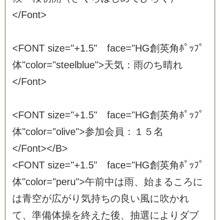
<
/
F
o
n
t
>
<
F
O
N
T
s
i
z
e
=
"
+
1
.
5
"
f
a
c
e
=
"
H
G
創
英
角
ﾎ
ﾟ
ｯ
ﾌ
ﾟ
体
"
c
o
l
o
r
=
"
s
t
e
e
l
b
l
u
e
"
>
天
気
：
雨
の
ち
晴
れ
<
/
F
o
n
t
>
<
F
O
N
T
s
i
z
e
=
"
+
1
.
5
"
f
a
c
e
=
"
H
G
創
英
角
ﾎ
ﾟ
ｯ
ﾌ
ﾟ
体
"
c
o
l
o
r
=
"
o
l
i
v
e
"
>
参
加
会
員
：
１
５
名
<
/
F
o
n
t
>
<
/
B
>
<
F
O
N
T
s
i
z
e
=
"
+
1
.
5
"
f
a
c
e
=
"
H
G
創
英
角
ﾎ
ﾟ
ｯ
ﾌ
ﾟ
体
"
c
o
l
o
r
=
"
p
e
r
u
"
>
午
前
中
は
雨
、
始
ま
る
こ
ろ
に
は
青
空
が
広
が
り
気
持
ち
の
良
い
風
に
吹
か
れ
て
、
準
備
体
操
を
終
え
た
後
、
抽
選
に
よ
り
ダ
ブ