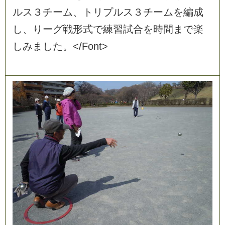
ル
ス
３
チ
ー
ム
、
ト
リ
プ
ル
ス
３
チ
ー
ム
を
編
成
し
、
り
ー
グ
戦
形
式
で
練
習
試
合
を
時
間
ま
で
楽
し
み
ま
し
た
。
<
/
F
o
n
t
>