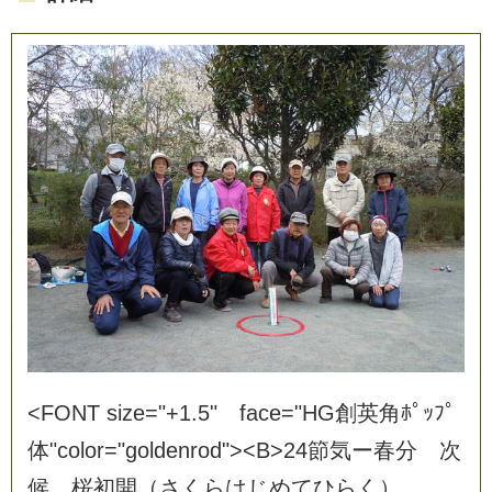
<
F
O
N
T
s
i
z
e
=
"
+
1
.
5
"
f
a
c
e
=
"
H
G
創
英
角
ﾎ
ﾟ
ｯ
ﾌ
ﾟ
体
"
c
o
l
o
r
=
"
g
o
l
d
e
n
r
o
d
"
>
<
B
>
2
4
節
気
ー
春
分
次
候
桜
初
開
（
さ
く
ら
は
じ
め
て
ひ
ら
く
）