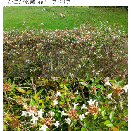
かにが沢歳時記
アベリア