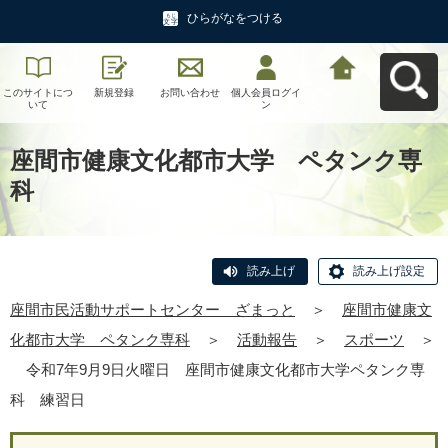
ひらがなをつける
このサイトにつ
新規登録
お問い合わせ
個人会員ログイ
座間市民活動サ
いて
ン
ポートセンタ
ー ざまっとへ
戻る
座間市健康文化都市大学 ペタンク専
科
読み上げ
読み上げ設定
座間市民活動サポートセンター ざまっと
＞
座間市健康文
化都市大学 ペタンク専科
＞
活動報告
＞
スポーツ
＞
令和7年9月9日火曜日 座間市健康文化都市大学ペタンク専
科 練習日