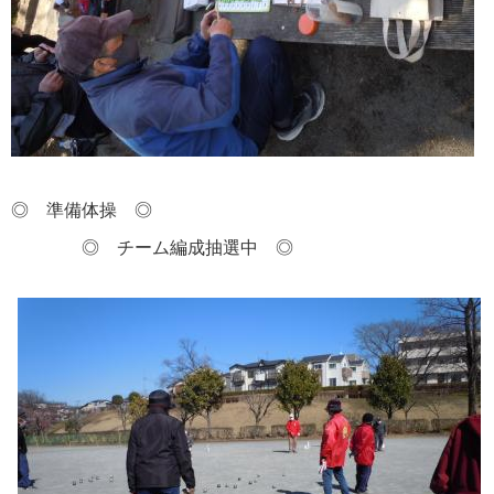
◎ 準備体操 ◎
◎ チーム編成抽選中 ◎