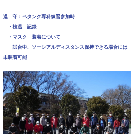
遵 守：ペタンク専科練習参加時
・検温 記録
・マスク 装着について
試合中、ソーシアルディスタンス保持できる場合には
未装着可能