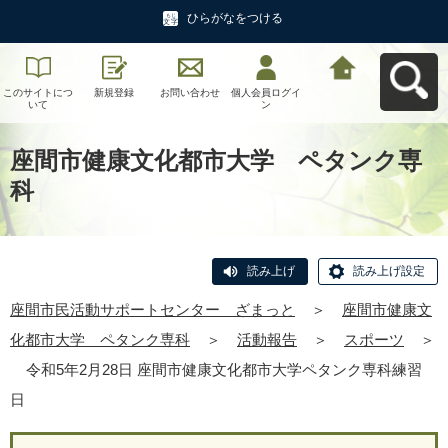
ひらがなをつける
このサイトにつ
新規登録
お問い合わせ
個人会員ログイ
座間市民活動サ
いて
ン
ポートセンタ
ー ざまっとへ
戻る
座間市健康文化都市大学 ペタンク専
科
読み上げ
読み上げ設定
座間市民活動サポートセンター ざまっと
＞
座間市健康文
化都市大学 ペタンク専科
＞
活動報告
＞
スポーツ
＞
令和5年2月28日 座間市健康文化都市大学ペタンク専科練習
日