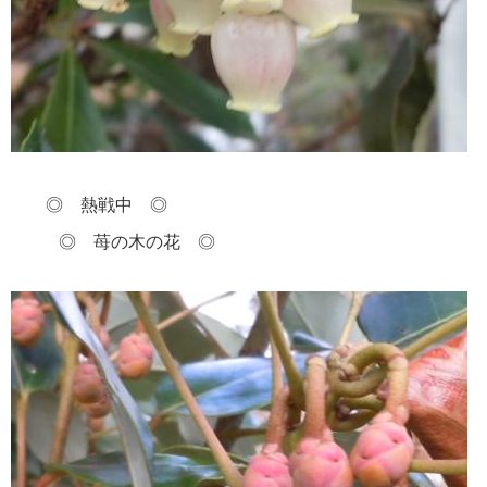
◎ 熱戦中 ◎
◎ 苺の木の花 ◎