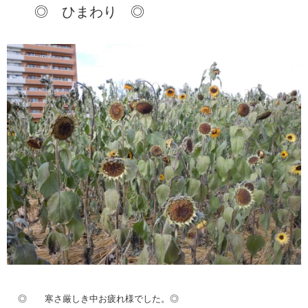
◎ ひまわり ◎
◎ 寒さ厳しき中お疲れ様でした。
◎