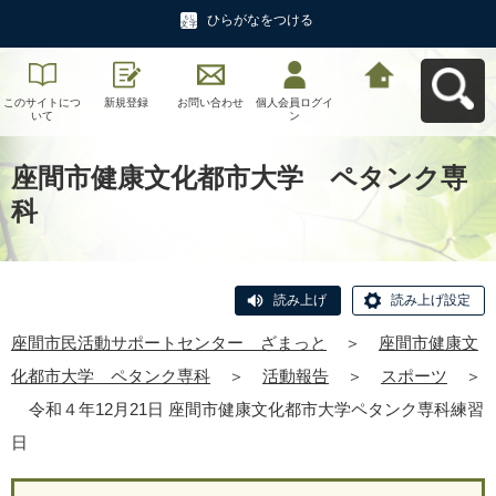
ひらがなをつける
このサイトにつ
新規登録
お問い合わせ
個人会員ログイ
座間市民活動サ
いて
ン
ポートセンタ
ー ざまっとへ
戻る
座間市健康文化都市大学 ペタンク専
科
読み上げ
読み上げ設定
座間市民活動サポートセンター ざまっと
＞
座間市健康文
化都市大学 ペタンク専科
＞
活動報告
＞
スポーツ
＞
令和４年12月21日 座間市健康文化都市大学ペタンク専科練習
日