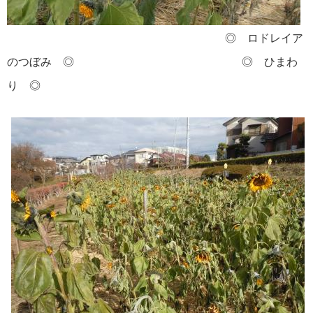
◎ ロドレイア
のつぼみ ◎ ◎ ひまわ
り ◎