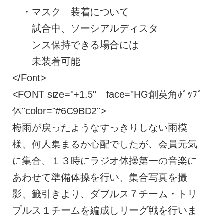
・
マ
ス
ク
装
着
に
つ
い
て
試
合
中
、
ソ
ー
シ
ア
ル
デ
ィ
ス
タ
ン
ス
保
持
で
き
る
場
合
に
は
未
装
着
可
能
<
/
F
o
n
t
>
<
F
O
N
T
s
i
z
e
=
"
+
1
.
5
"
f
a
c
e
=
"
H
G
創
英
角
ﾎ
ﾟ
ｯ
ﾌ
ﾟ
体
"
c
o
l
o
r
=
"
#
6
C
9
B
D
2
"
>
梅
雨
が
戻
っ
た
よ
う
な
す
っ
き
り
し
な
い
雨
模
様
、
何
人
集
ま
る
か
心
配
で
し
た
が
、
会
員
元
気
に
集
合
、
１
３
時
に
ラ
ジ
オ
体
操
第
一
の
音
楽
に
あ
わ
せ
て
準
備
体
操
を
行
い
、
集
合
写
真
を
撮
影
、
籤
引
き
よ
り
、
ダ
ブ
ル
ス
７
チ
ー
ム
・
ト
リ
プ
ル
ス
１
チ
ー
ム
を
編
成
し
リ
ー
グ
戦
を
行
い
ま