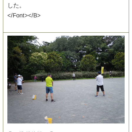
し
た
。
<
/
F
o
n
t
>
<
/
B
>