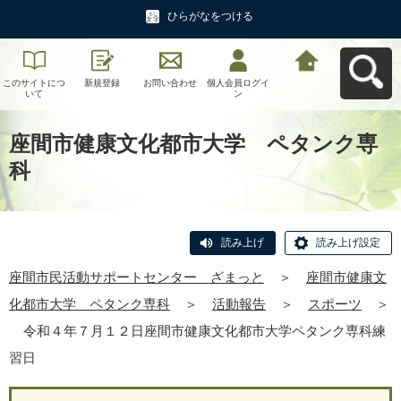
ひらがなをつける
このサイトにつ
新規登録
お問い合わせ
個人会員ログイ
座間市民活動サ
いて
ン
ポートセンタ
ー ざまっとへ
戻る
座間市健康文化都市大学 ペタンク専
科
読み上げ
読み上げ設定
座間市民活動サポートセンター ざまっと
＞
座間市健康文
化都市大学 ペタンク専科
＞
活動報告
＞
スポーツ
＞
令和４年７月１２日座間市健康文化都市大学ペタンク専科練
習日