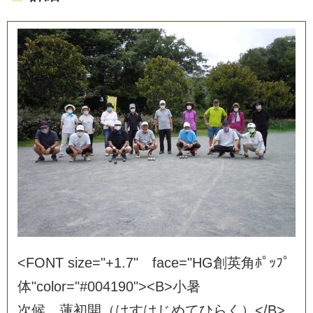
<
F
O
N
T
s
i
z
e
=
"
+
1
.
7
"
f
a
c
e
=
"
H
G
創
英
角
ﾎ
ﾟ
ｯ
ﾌ
ﾟ
体
"
c
o
l
o
r
=
"
#
0
0
4
1
9
0
"
>
<
B
>
小
暑
次
候
蓮
初
開
（
は
す
は
じ
め
て
ひ
ら
く
）
<
/
B
>