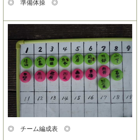
◎
準
備
体
操
◎
◎
チ
ー
ム
編
成
表
◎