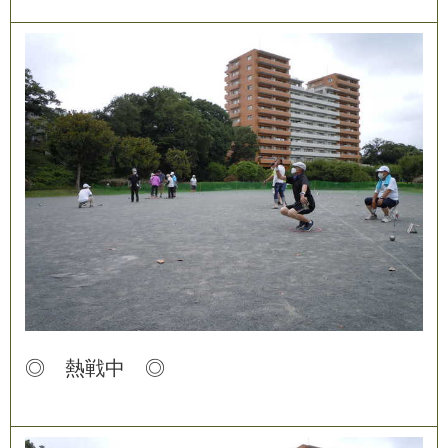
◎
熱
戦
中
◎