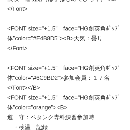
<
/
F
o
n
t
>
<
F
O
N
T
s
i
z
e
=
"
+
1
.
5
"
f
a
c
e
=
"
H
G
創
英
角
ﾎ
ﾟ
ｯ
ﾌ
ﾟ
体
"
c
o
l
o
r
=
"
#
E
4
B
8
D
5
"
>
<
B
>
天
気
：
曇
り
<
/
F
o
n
t
>
<
F
O
N
T
s
i
z
e
=
"
+
1
.
5
"
f
a
c
e
=
"
H
G
創
英
角
ﾎ
ﾟ
ｯ
ﾌ
ﾟ
体
"
c
o
l
o
r
=
"
#
6
C
9
B
D
2
"
>
参
加
会
員
：
１
７
名
<
/
F
o
n
t
>
<
/
B
>
<
F
O
N
T
s
i
z
e
=
"
+
1
.
5
"
f
a
c
e
=
"
H
G
創
英
角
ﾎ
ﾟ
ｯ
ﾌ
ﾟ
体
"
c
o
l
o
r
=
"
o
r
a
n
g
e
"
>
<
B
>
遵
守
：
ペ
タ
ン
ク
専
科
練
習
参
加
時
・
検
温
記
録