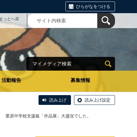
ひらがなをつける
まっとへ戻
マイメディア検索
活動報告
募集情報
読み上げ
読み上げ設定
＞
栗原中学校支援級「作品展」大盛況でした。