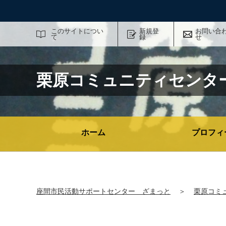
サイト内検索
このサイトについ
新規登
お問い合
て
録
せ
栗原コミュニティセンタ
ホーム
プロフィ
座間市民活動サポートセンター ざまっと
＞
栗原コミ