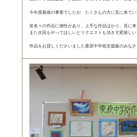
今
年
度
最
後
の
事
業
で
し
た
が
、
た
く
さ
ん
の
方
に
見
に
来
て
い
皆
各
々
の
作
品
に
個
性
が
あ
り
、
上
手
な
作
品
ば
か
り
。
見
に
来
ま
た
次
回
も
や
っ
て
ほ
し
い
と
リ
ク
エ
ス
ト
も
頂
き
大
変
嬉
し
い
作
品
を
お
貸
し
く
だ
さ
い
ま
し
た
栗
原
中
学
校
支
援
級
の
み
な
さ