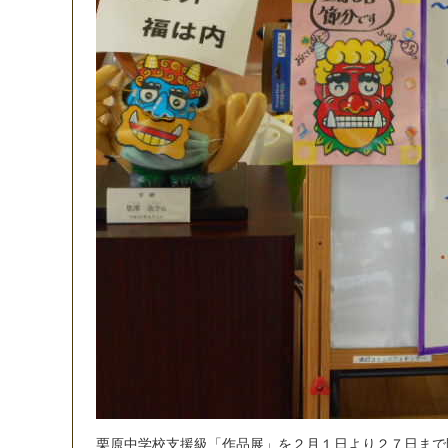
栗
原
中
学
校
支
援
級
「
作
品
展
」
を
２
月
１
日
よ
り
２
７
日
ま
で