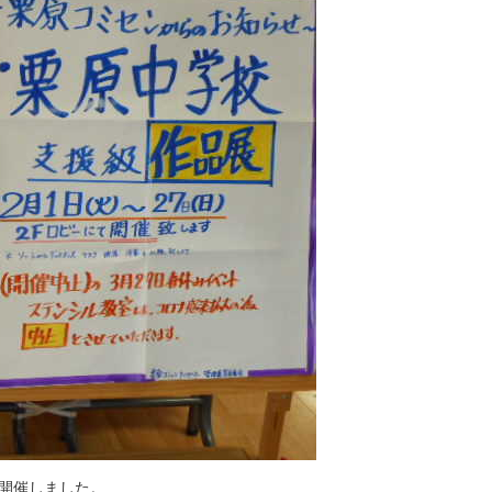
開
催
し
ま
し
た
。