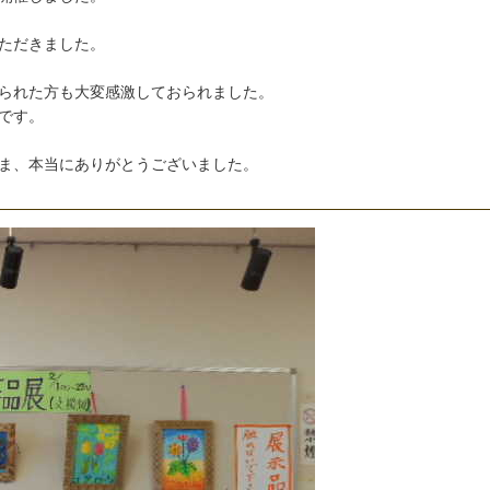
た
だ
き
ま
し
た
。
ら
れ
た
方
も
大
変
感
激
し
て
お
ら
れ
ま
し
た
。
で
す
。
ま
、
本
当
に
あ
り
が
と
う
ご
ざ
い
ま
し
た
。