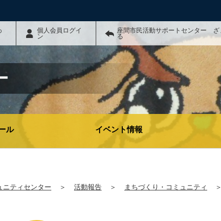
わ
個人会員ログイ
座間市民活動サポートセンター ざ
ン
る
ー
ール
イベント情報
ュニティセンター
＞
活動報告
＞
まちづくり・コミュニティ